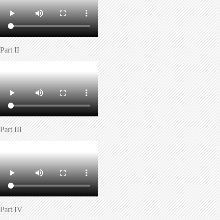
service.
Part II
Part III
Part IV
Conseguir
préstamos sin buró en México
es posible gracias a platafor